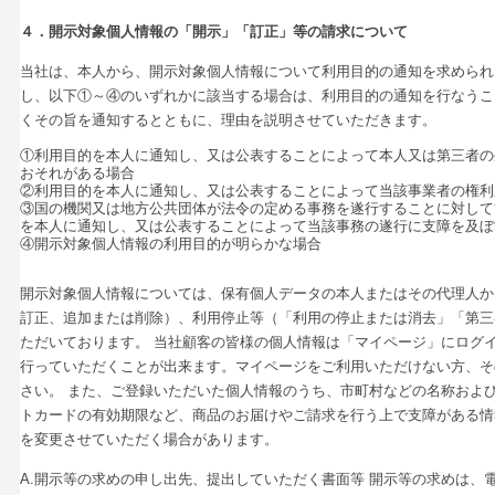
４．開示対象個人情報の「開示」「訂正」等の請求について
当社は、本人から、開示対象個人情報について利用目的の通知を求められ
し、以下①～④のいずれかに該当する場合は、利用目的の通知を行なうこ
くその旨を通知するとともに、理由を説明させていただきます。
①利用目的を本人に通知し、又は公表することによって本人又は第三者の
おそれがある場合
②利用目的を本人に通知し、又は公表することによって当該事業者の権利
③国の機関又は地方公共団体が法令の定める事務を遂行することに対して
を本人に通知し、又は公表することによって当該事務の遂行に支障を及ぼ
④開示対象個人情報の利用目的が明らかな場合
開示対象個人情報については、保有個人データの本人またはその代理人か
訂正、追加または削除）、利用停止等（「利用の停止または消去」「第三
ただいております。 当社顧客の皆様の個人情報は「マイページ」にログ
行っていただくことが出来ます。マイページをご利用いただけない方、そ
さい。 また、ご登録いただいた個人情報のうち、市町村などの名称およ
トカードの有効期限など、商品のお届けやご請求を行う上で支障がある情
を変更させていただく場合があります。
A.開示等の求めの申し出先、提出していただく書面等 開示等の求めは、