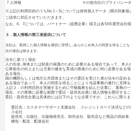
7
人情報
その他当社のプライバシー
※上記の利用目的のうちNo.1～5については保有個人データ（開示対象個
ご請求に対応させていただきます。
なお、6、7については、パートナー（提携企業）様又は各SNS運営会社
３．個人情報の第三者提供について
当社は、取得した個人情報を適切に管理し､あらかじめ本人の同意を得ることな
次の場合は除きます。
法令に基づく場合
人の生命､身体または財産の保護のために必要がある場合であって、本人
公衆衛生の向上または児童の健全な育成の推進のために特に必要がある場
ある場合。
国の機関もしくは地方公共団体またはその委託を受けた者が法令の定める
ある場合であって、本人の同意を得ることにより当該事務の遂行に支障を
上記２．の利用目的を実施するために守秘義務を結んだ企業に、業務の一
場合、その業務に必要な範囲で委託・提供先企業に個人情報を開示するこ
委託・提供先企業は具体的には以下のような企業ですが、これらに限りま
委託先：カスタマーサポート支援会社 、クレジットカード決済など
ス会社
提供先：出版社、出版物発売元、卸売会社、販売店など商品の供給者
梱包・配送・配達会社