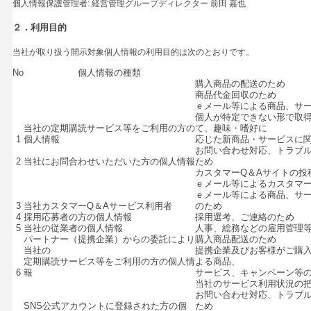
個人情報保護管理者: 経営管理グループディレクター 前田 嘉也
２．利用目的
当社が取り扱う開示対象個人情報の利用目的は次のとおりです。
No
個人情報の種類
購入商品の配送のため
商品代金回収のため
ｅメール等による商品、サ
個人が特定できない形で取
当社の定期購読サービス等をご利用の方の
て、趣味・嗜好に
1
個人情報
応じた新商品・サービスに
お問い合わせ対応、トラブ
2
当社にお問合わせいただいた方の個人情報
ため
カスタマーQ＆Aサイトの投
ｅメール等によるカスタマー
ｅメール等による商品、サ
3
当社カスタマーQ＆Aサービス利用者
のため
4
採用応募者の方の個人情報
採用選考、ご連絡のため
5
当社の従業者の個人情報
人事、総務などの雇用管理
パートナー（提携企業）からの委託により
購入商品配送のため
当社の
提携企業及びお客様がご購
定期購読サービス等をご利用の方の個人情
よる商品、
6
報
サービス、キャンペーン等
当社のサービス利用状況の
お問い合わせ対応、トラブ
SNS公式アカウントに登録された方の個
ため