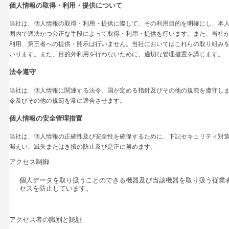
個人情報の取得・利用・提供について
当社は、個人情報の取得・利用・提供に際して、その利用目的を明確にし、本
囲内で適法かつ公正な手段によって取得・利用・提供を行います。また、当社
利用、第三者への提供・開示は行いません。当社においてはこれらの取り組み
いります。また、目的外利用を行わないために、適切な管理措置を講じます。
法令遵守
当社は、個人情報に関連する法令、国が定める指針及びその他の規範を遵守し
令及びその他の規範を常に適合させます。
個人情報の安全管理措置
当社は、個人情報の正確性及び安全性を確保するために、下記セキュリティ対
漏えい、滅失またはき損の防止及び是正に努めます。
アクセス制御
個人データを取り扱うことのできる機器及び当該機器を取り扱う従業
セスを防止しています。
アクセス者の識別と認証