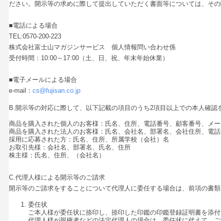
ださい。開示等の求めに際して提出していただく書面等については、その
■電話による場合
TEL:0570-200-223
株式会社富士山マガジンサービス 個人情報問い合わせ係
受付時間：10:00～17:00（土、日、祝、年末年始休業）
■電子メールによる場合
e-mail：
cs@fujisan.co.jp
B.開示等の対応に際して、以下記載の項目のうち2項目以上での本人確認
商品を購入された個人のお客様：氏名、住所、電話番号、顧客番号、メー
商品を購入された法人のお客様：氏名、会社名、部署名、会社住所、電話
採用に応募された方：氏名、住所、所属学校（会社）名
お取引先様：会社名、部署名、氏名、住所
株主様：氏名、住所、（会社名）
C.代理人様による開示等のご請求
開示等のご請求をすることについて代理人に委任する場合は、前項の書類
委任状
ご本人様が委任状に捺印し、捺印した印鑑の印鑑登録証明書を添付
代理人様が親権者などの法定代理人の場合は、委任状に代えて、ご